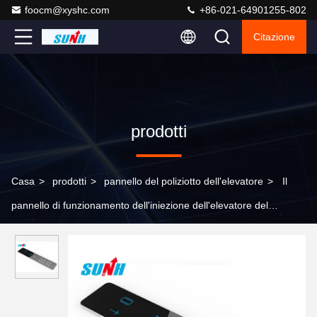
foocm@xyshc.com
+86-021-64901255-802
Citazione
prodotti
Casa
>
prodotti
>
pannello del poliziotto dell'elevatore
>
Il
pannello di funzionamento dell'iniezione dell'elevatore del
poliziotto dell'automobile di plastica del pannello POTA per
l'elevatore del passeggero