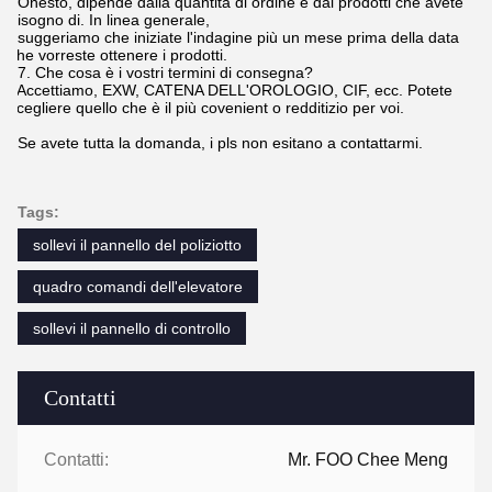
Onesto, dipende dalla quantità di ordine e dai prodotti che avete
bisogno di. In linea generale,
suggeriamo che iniziate l'indagine più un mese prima della data
che vorreste ottenere i prodotti.
7. Che cosa è i vostri termini di consegna?
Accettiamo, EXW, CATENA DELL'OROLOGIO, CIF, ecc. Potete
scegliere quello che è il più covenient o redditizio per voi.
Se avete tutta la domanda, i pls non esitano a contattarmi.
Tags:
sollevi il pannello del poliziotto
quadro comandi dell'elevatore
sollevi il pannello di controllo
Contatti
Contatti:
Mr. FOO Chee Meng