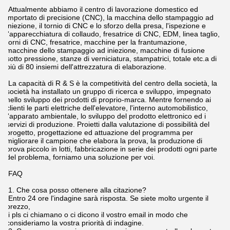
Attualmente abbiamo il centro di lavorazione domestico ed
importato di precisione (CNC), la macchina dello stampaggio ad
iniezione, il tornio di CNC e lo sforzo della presa, l'ispezione e
l'apparecchiatura di collaudo, fresatrice di CNC, EDM, linea taglio,
torni di CNC, fresatrice, macchine per la frantumazione,
macchine dello stampaggio ad iniezione, macchine di fusione
sotto pressione, stanze di verniciatura, stampatrici, totale etc.a di
più di 80 insiemi dell'attrezzatura di elaborazione.
La capacità di R & S è la competitività del centro della società, la
società ha installato un gruppo di ricerca e sviluppo, impegnato
nello sviluppo dei prodotti di proprio-marca. Mentre fornendo ai
clienti le parti elettriche dell'elevatore, l'interno automobilistico,
l'apparato ambientale, lo sviluppo del prodotto elettronico ed i
servizi di produzione. Proietti dalla valutazione di possibilità del
progetto, progettazione ed attuazione del programma per
migliorare il campione che elabora la prova, la produzione di
prova piccolo in lotti, fabbricazione in serie dei prodotti ogni parte
del problema, forniamo una soluzione per voi.
FAQ
1. Che cosa posso ottenere alla citazione?
Entro 24 ore l'indagine sarà risposta. Se siete molto urgente il
prezzo,
i pls ci chiamano o ci dicono il vostro email in modo che
consideriamo la vostra priorità di indagine.