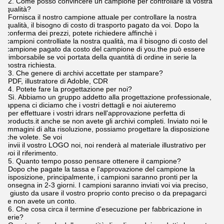
2. Come posso convincere un campione per controllare la vostra
qualità?
Fornisca il nostro campione attuale per controllare la nostra
qualità, il bisogno di costo di trasporto pagato da voi. Dopo la
conferma dei prezzi, potete richiedere affinchè i
campioni controlliate la nostra qualità, ma il bisogno di costo del
campione pagato da costo del campione di you.the può essere
rimborsabile se voi portata della quantità di ordine in serie la
nostra richiesta.
3. Che genere di archivi accettate per stampare?
PDF, illustratore di Adoble, CDR
4. Potete fare la progettazione per noi?
Sì. Abbiamo un gruppo addetto alla progettazione professionale,
appena ci diciamo che i vostri dettagli e noi aiuteremo
per effettuare i vostri idrars nell'approvazione perfetta di
products.it anche se non avete gli archivi completi. Inviato noi le
immagini di alta risoluzione, possiamo progettare la disposizione
che volete. Se voi
invii il vostro LOGO noi, noi renderà al materiale illustrativo per
voi il riferimento.
5. Quanto tempo posso pensare ottenere il campione?
Dopo che pagate la tassa e l'approvazione del campione la
disposizione, principalmente, i campioni saranno pronti per la
consegna in 2-3 giorni. I campioni saranno inviati voi via preciso,
è giusto da usare il vostro proprio conto preciso o da prepagarci
se non avete un conto.
6. Che cosa circa il termine d'esecuzione per fabbricazione in
serie?