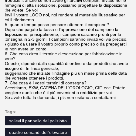
Trasporto interno.
Per l'elevatore Panelel di funzionamento locale & il evator
abbottoni.
Spediamo le merci imballate al magazzino designato.
Per il pulsante dell'elevatore, POTI ed AFFERRI
Per lo stampaggio ad iniezione.
Stampaggio ad iniezione.
Imballaggio & consegna.
Inscatoli l'imballaggio ed allora avvolto in scatola di legno. Le
scatole di legno ed i cartoni secondo l'abitudine del prodotto.
O secondo i requisiti di cliente. Spediamo le merci imballate al
magazzino designato.
Per l'elevatore Panelel di funzionamento locale & il evator
abbottoni.
La nostra società