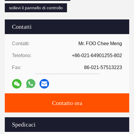
Attualmente abbiamo il centro di lavorazione domestico ed
importato di precisione (CNC), la macchina dello stampaggio ad
iniezione, il tornio di CNC e lo sforzo della presa, l'ispezione e
l'apparecchiatura di collaudo, fresatrice di CNC, EDM, linea taglio,
torni di CNC, fresatrice, macchine per la frantumazione,
macchine dello stampaggio ad iniezione, macchine di fusione
sotto pressione, stanze di verniciatura, stampatrici, totale etc.a di
più di 80 insiemi dell'attrezzatura di elaborazione.
La capacità di R & S è la competitività del centro della società, la
società ha installato un gruppo di ricerca e sviluppo, impegnato
nello sviluppo dei prodotti di proprio-marca. Mentre fornendo ai
clienti le parti elettriche dell'elevatore, l'interno automobilistico,
l'apparato ambientale, lo sviluppo del prodotto elettronico ed i
servizi di produzione. Proietti dalla valutazione di possibilità del
progetto, progettazione ed attuazione del programma per
migliorare il campione che elabora la prova, la produzione di
prova piccolo in lotti, fabbricazione in serie dei prodotti ogni parte
del problema, forniamo una soluzione per voi.