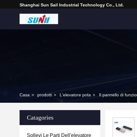
Shanghai Sun Sail Industrial Technology Co., Ltd.
Casa
>
prodotti
>
L'elevatore pota
>
Il pannello di funz
Catagories
Sollevi Le Parti Dell'elevatore