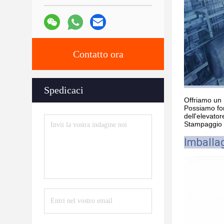
Contatto ora
Spedicaci
Offriamo un
Possiamo forn
dell'elevator
Stampaggio a
Imballa