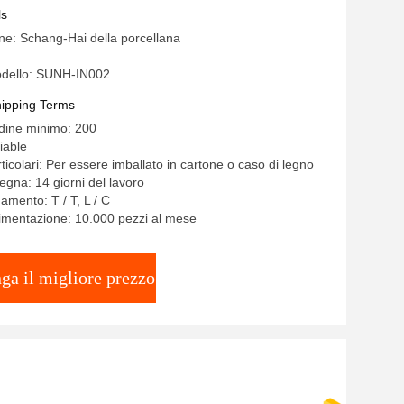
o dell'arancia sette
ls
ine: Schang-Hai della porcellana
dello: SUNH-IN002
ipping Terms
rdine minimo: 200
iable
ticolari: Per essere imballato in cartone o caso di legno
egna: 14 giorni del lavoro
amento: T / T, L / C
limentazione: 10.000 pezzi al mese
ga il migliore prezzo