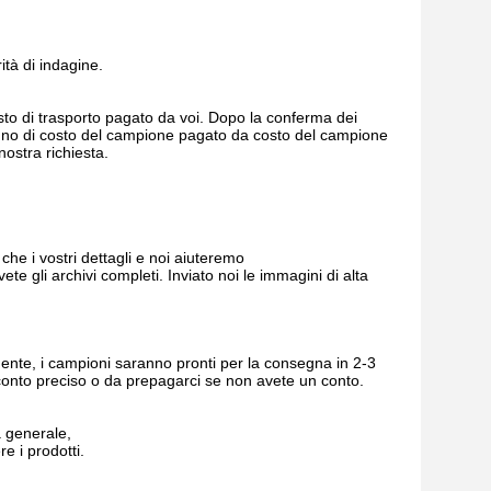
ità di indagine.
costo di trasporto pagato da voi. Dopo la conferma dei
isogno di costo del campione pagato da costo del campione
nostra richiesta.
he i vostri dettagli e noi aiuteremo
ete gli archivi completi. Inviato noi le immagini di alta
ente, i campioni saranno pronti per la consegna in 2-3
io conto preciso o da prepagarci se non avete un conto.
a generale,
e i prodotti.