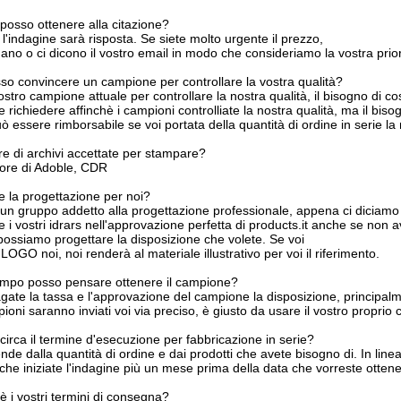
posso ottenere alla citazione?
l'indagine sarà risposta. Se siete molto urgente il prezzo,
mano o ci dicono il vostro email in modo che consideriamo la vostra prior
o convincere un campione per controllare la vostra qualità?
ostro campione attuale per controllare la nostra qualità, il bisogno di 
te richiedere affinchè i campioni controlliate la nostra qualità, ma il b
ò essere rimborsabile se voi portata della quantità di ordine in serie la 
e di archivi accettate per stampare?
atore di Adoble, CDR
re la progettazione per noi?
un gruppo addetto alla progettazione professionale, appena ci diciamo c
e i vostri idrars nell'approvazione perfetta di products.it anche se non av
 possiamo progettare la disposizione che volete. Se voi
ro LOGO noi, noi renderà al materiale illustrativo per voi il riferimento.
empo posso pensare ottenere il campione?
ate la tassa e l'approvazione del campione la disposizione, principalm
pioni saranno inviati voi via preciso, è giusto da usare il vostro propr
circa il termine d'esecuzione per fabbricazione in serie?
nde dalla quantità di ordine e dai prodotti che avete bisogno di. In line
he iniziate l'indagine più un mese prima della data che vorreste ottener
è i vostri termini di consegna?