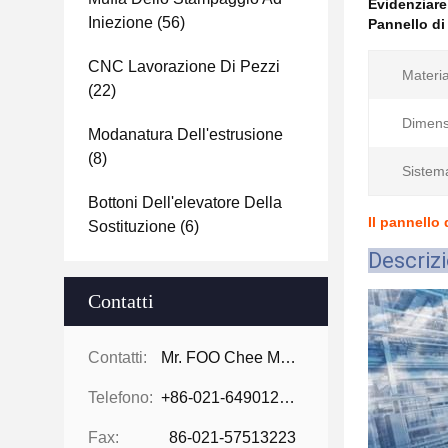
Evidenziar
Iniezione
(56)
Pannello di
CNC Lavorazione Di Pezzi
Materia
(22)
Dimens
Modanatura Dell'estrusione
(8)
Sistem
Bottoni Dell'elevatore Della
Il pannello
Sostituzione
(6)
Descriz
Contatti
Contatti:
Mr. FOO Chee Meng
Telefono:
+86-021-64901255-802
Fax:
86-021-57513223