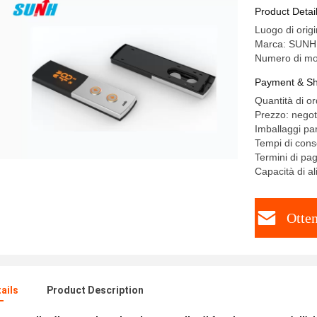
di segment
Product Detai
Luogo di orig
Marca: SUNH
Numero di mo
Payment & Sh
Quantità di o
Prezzo: negot
Imballaggi par
Tempi di cons
Termini di pag
Capacità di a
Otten
ails
Product Description