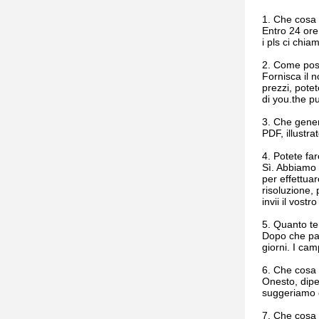
1. Che cosa 
Entro 24 ore 
i pls ci chia
2. Come poss
Fornisca il n
prezzi, pote
di you.the pu
3. Che gener
PDF, illustr
4. Potete fa
Sì. Abbiamo 
per effettuar
risoluzione,
invii il vost
5. Quanto t
Dopo che pag
giorni. I cam
6. Che cosa 
Onesto, dipe
suggeriamo c
7. Che cosa 