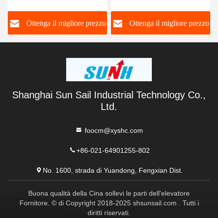
dei bottoni dell'elevatore
Passanger, elevatore di
della sostituzione
Braille abbottona l'ABS/ss
o
Ottenga il migliore prezzo
Ottenga il migliore prezzo
materiale
Shanghai Sun Sail Industrial Technology Co.,
Ltd.
foocm@xyshc.com
+86-021-64901255-802
No. 1600, strada di Yuandong, Fengxian Dist.
Buona qualità della Cina sollevi le parti dell'elevatore
Fornitore. © di Copyright 2018-2025 shsunsail.com . Tutti i
diritti riservati.